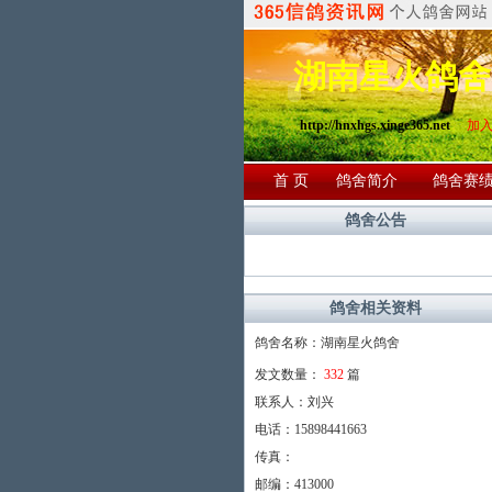
湖南星火鸽舍
http://hnxhgs.xinge365.net
加入
首 页
鸽舍简介
鸽舍赛
鸽舍公告
鸽舍相关资料
鸽舍名称：湖南星火鸽舍
发文数量：
332
篇
联系人：刘兴
电话：15898441663
传真：
邮编：413000