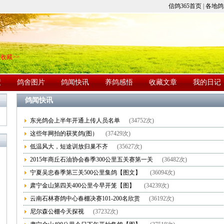
信鸽365首页
|
各地鸽
收藏>>
绩
鸽舍图片
鸽闻快讯
养鸽感悟
收藏文章
我的日记
鸽闻快讯
东光鸽会上半年开通上传人员名单
(34752次)
这些年网拍的获奖鸽(图）
(37429次)
低温风大，短途训放归巢不齐
(35627次)
2015年商丘石油协会春季300公里五关赛第一关
(36482次)
宁夏吴忠春季第三关500公里集鸽【图文】
(36094次)
肃宁金山第四关400公里今早开笼【图】
(34239次)
云南石林赛鸽中心春棚决赛101-200名欣赏
(36192次)
尼尔森公棚今天探视
(37232次)