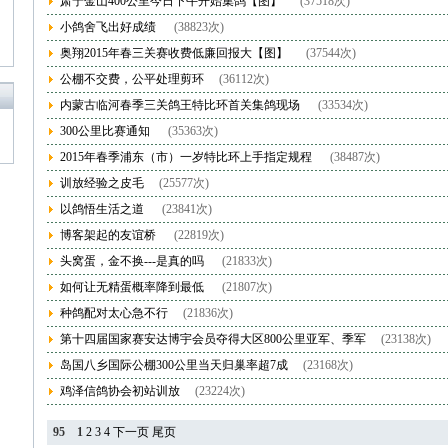
肃宁金山400公里今日下午开始集鸽【图】
(37518次)
小鸽舍飞出好成绩
(38823次)
奥翔2015年春三关赛收费低廉回报大【图】
(37544次)
公棚不交费，公平处理剪环
(36112次)
内蒙古临河春季三关鸽王特比环首关集鸽现场
(33534次)
300公里比赛通知
(35363次)
2015年春季浦东（市）一岁特比环上手指定规程
(38487次)
训放经验之皮毛
(25577次)
以鸽悟生活之道
(23841次)
博客架起的友谊桥
(22819次)
头窝蛋，金不换---是真的吗
(21833次)
如何让无精蛋概率降到最低
(21807次)
种鸽配对太心急不行
(21836次)
第十四届国家赛安达博宇会员夺得大区800公里亚军、季军
(23138次)
岛国八乡国际公棚300公里当天归巢率超7成
(23168次)
鸡泽信鸽协会初站训放
(23224次)
95
1
2
3
4
下一页
尾页