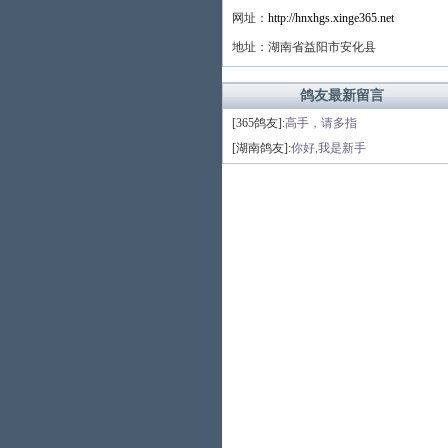
网址：
http://hnxhgs.xinge365.net
地址：湖南省益阳市安化县
鸽友最新留言
[365鸽友]:
高手，请多指
[湖南鸽友]:
你好,我是新手