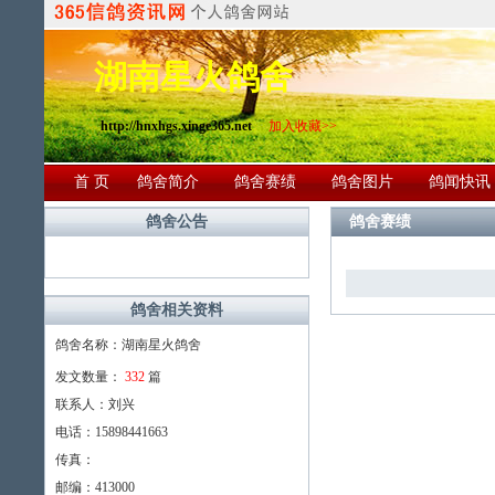
湖南星火鸽舍
http://hnxhgs.xinge365.net
加入收藏>>
首 页
鸽舍简介
鸽舍赛绩
鸽舍图片
鸽闻快讯
鸽舍公告
鸽舍赛绩
鸽舍相关资料
鸽舍名称：湖南星火鸽舍
发文数量：
332
篇
联系人：刘兴
电话：15898441663
传真：
邮编：413000