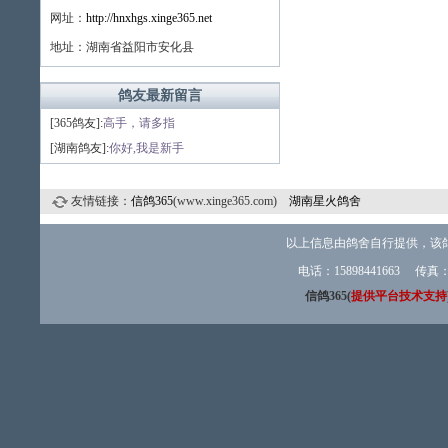
网址：
http://hnxhgs.xinge365.net
地址：湖南省益阳市安化县
鸽友最新留言
[365鸽友]:
高手，请多指
[湖南鸽友]:
你好,我是新手
友情链接：
信鸽365
(www.xinge365.com)
湖南星火鸽舍
以上信息由鸽舍自行提供，该
电话：15898441663 传
信鸽365(
提供平台技术支持